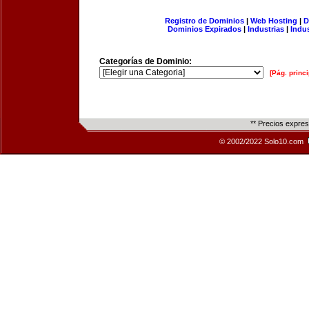
Registro de Dominios
|
Web Hosting
|
D
Dominios Expirados
|
Industrias
|
Indu
Categorías de Dominio:
[Pág. princi
** Precios expre
© 2002/2022 Solo10.com