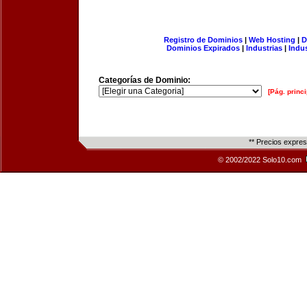
Registro de Dominios
|
Web Hosting
|
D
Dominios Expirados
|
Industrias
|
Indu
Categorías de Dominio:
[Pág. princi
** Precios expre
© 2002/2022 Solo10.com