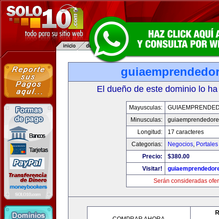
guiaemprendedo
El dueño de este dominio lo ha
Mayusculas:
GUIAEMPRENDE
Minusculas:
guiaemprendedore
Longitud:
17 caracteres
Categorias:
Negocios
,
Portales
Precio:
$380.00
Visitar!
guiaemprendedor
Serán consideradas ofer
R