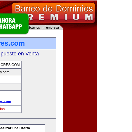
res.com
 puesto en Venta
DORES.COM
s.com
es.com
tas
ealizar una Oferta