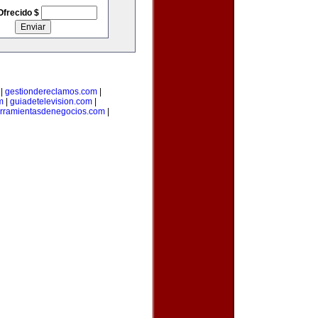
Ofrecido $
|
gestiondereclamos.com
|
m
|
guiadetelevision.com
|
rramientasdenegocios.com
|