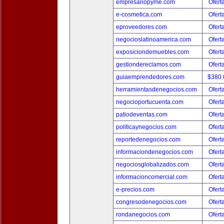
empresariopyme.com
Ofert
e-cosmetica.com
Ofert
eproveedores.com
Ofert
negocioslatinoamerica.com
Ofert
exposiciondemuebles.com
Ofert
gestiondereclamos.com
Ofert
guiaemprendedores.com
$380
herramientasdenegocios.com
Ofert
negocioportucuenta.com
Ofert
patiodeventas.com
Ofert
politicaynegocios.com
Ofert
reportedenegocios.com
Ofert
informaciondenegocios.com
Ofert
negociosglobalizados.com
Ofert
informacioncomercial.com
Ofert
e-precios.com
Ofert
congresodenegocios.com
Ofert
rondanegocios.com
Ofert