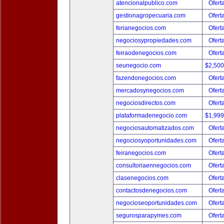
atencionalpublico.com
Ofert
gestionagropecuaria.com
Ofert
ferianegocios.com
Ofert
negociosypropiedades.com
Ofert
feiraodenegocios.com
Ofert
seunegocio.com
$2,50
fazendonegocios.com
Ofert
mercadosynegocios.com
Ofert
negociosdirectos.com
Ofert
plataformadenegocio.com
$1,99
negociosautomatizados.com
Ofert
negociosyoportunidades.com
Ofert
feiranegocios.com
Ofert
consultoriaennegocios.com
Ofert
clasenegocios.com
Ofert
contactosdenegocios.com
Ofert
negocioseoportunidades.com
Ofert
segurosparapymes.com
Ofert