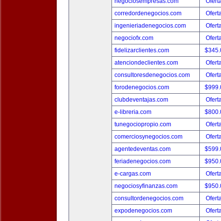
negociosempresas.com
Ofert
corredordenegocios.com
Ofert
ingenieriadenegocios.com
Ofert
negociofx.com
Ofert
fidelizarclientes.com
$345
atenciondeclientes.com
Ofert
consultoresdenegocios.com
Ofert
forodenegocios.com
$999
clubdeventajas.com
Ofert
e-libreria.com
$800
tunegociopropio.com
Ofert
comerciosynegocios.com
Ofert
agentedeventas.com
$599
feriadenegocios.com
$950
e-cargas.com
Ofert
negociosyfinanzas.com
$950
consultordenegocios.com
Ofert
expodenegocios.com
Ofert