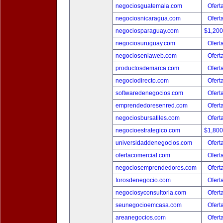
negociosguatemala.com
Ofert
negociosnicaragua.com
Ofert
negociosparaguay.com
$1,20
negociosuruguay.com
Ofert
negociosenlaweb.com
Ofert
productosdemarca.com
Ofert
negociodirecto.com
Ofert
softwaredenegocios.com
Ofert
emprendedoresenred.com
Ofert
negociosbursatiles.com
Ofert
negocioestrategico.com
$1,80
universidaddenegocios.com
Ofert
ofertacomercial.com
Ofert
negociosemprendedores.com
Ofert
forosdenegocio.com
Ofert
negociosyconsultoria.com
Ofert
seunegocioemcasa.com
Ofert
areanegocios.com
Ofert