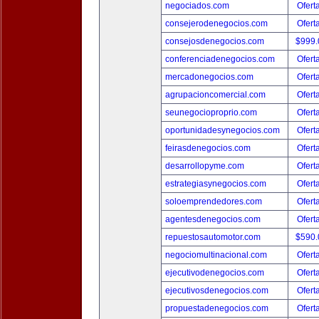
negociados.com
Ofert
consejerodenegocios.com
Ofert
consejosdenegocios.com
$999
conferenciadenegocios.com
Ofert
mercadonegocios.com
Ofert
agrupacioncomercial.com
Ofert
seunegocioproprio.com
Ofert
oportunidadesynegocios.com
Ofert
feirasdenegocios.com
Ofert
desarrollopyme.com
Ofert
estrategiasynegocios.com
Ofert
soloemprendedores.com
Ofert
agentesdenegocios.com
Ofert
repuestosautomotor.com
$590
negociomultinacional.com
Ofert
ejecutivodenegocios.com
Ofert
ejecutivosdenegocios.com
Ofert
propuestadenegocios.com
Ofert